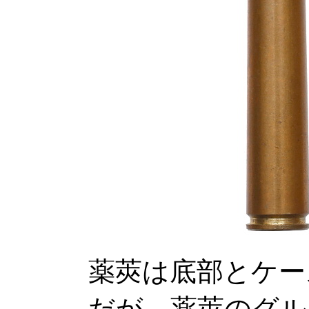
薬莢は底部とケー
だが、薬莢のグル