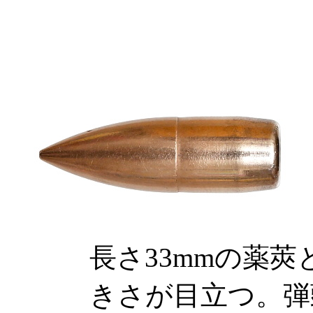
長さ33mmの薬
きさが目立つ。弾頭