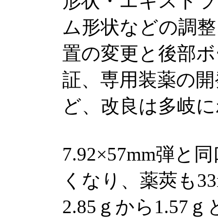
形状・エキストラ
ム形状などの調整
置の変更と後部ボ
証、専用装薬の開
ど、改良は多岐に
7.92×57mm弾
くなり、薬莢も3
2.85ｇから1.5