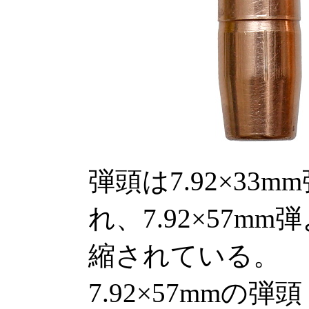
弾頭は7.92×3
れ、7.92×57m
縮されている。
7.92×57mmの