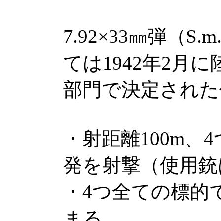
7.92×33㎜弾（S
ては1942年2月
部門で決定された
・射距離100m、
発を射撃（使用銃
・4つ全ての標的で
まる