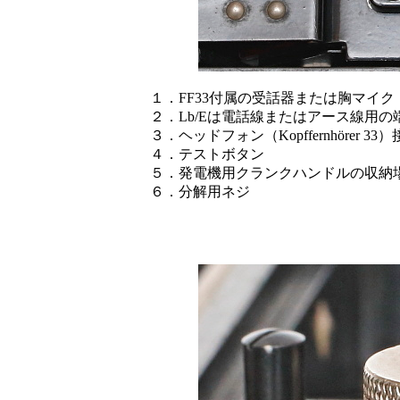
１．FF33付属の受話器または胸マイク（Bru
２．Lb/Eは電話線またはアース線用の
３．ヘッドフォン（Kopffernhörer 
４．テストボタン
５．発電機用クランクハンドルの収納
６．分解用ネジ