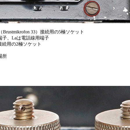
stmikrofon 33）接続用の5極ソケット
端子、Laは電話線用端子
33）接続用の2極ソケット
場所