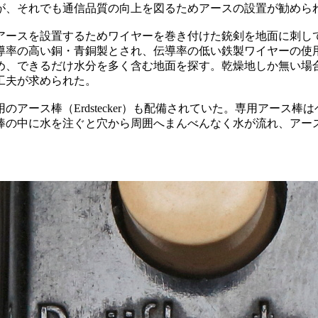
が、それでも通信品質の向上を図るためアースの設置が勧めら
アースを設置するためワイヤーを巻き付けた銃剣を地面に刺し
導率の高い銅・青銅製とされ、伝導率の低い鉄製ワイヤーの使
め、できるだけ水分を多く含む地面を探す。乾燥地しか無い場
工夫が求められた。
アース棒（Erdstecker）も配備されていた。専用アース
棒の中に水を注ぐと穴から周囲へまんべんなく水が流れ、アー