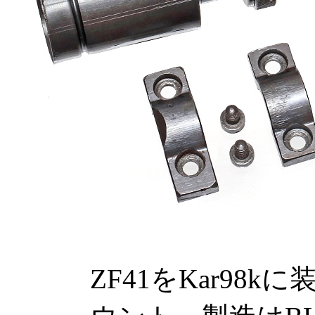
ZF41をKar98